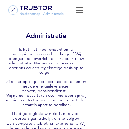
TRUSTOR
Nalatenschap - Administratie
Administratie
Is het niet meer evident om al
uw papierwerk op orde te krijgen? Wij
brengen een overzicht en structuur in uw
administratie. Nadien kan u kiezen om dit
door ons op een regelmatige basis op te
volgen.
Ziet u er op tegen om contact op te nemen
met de energieleverancier,
banken, pensioendienst,...
Wij nemen deze taken over, hierdoor zijn wij
u enige contactpersoon en hoeft u niet elke
instantie apart te bereiken.
Huidige digitale wereld is niet voor
iedereen gemakkelijk om te volgen.
Een computer, tablet, smartphone,...
Wij
leren u de werking
op een rustige en