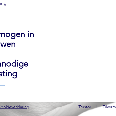
ning.
rmogen in
uwen
nnodige
sting
ookieverklaring
Trustor I Zilvermol