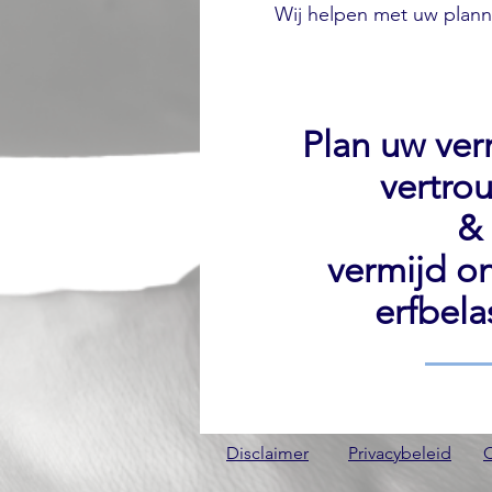
Wij helpen met uw plan
Plan uw ve
vertro
&
vermijd o
erfbela
Disclaimer
Privacybeleid
C