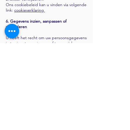
Ons cookiebeleid kan u vinden via volgende
link:
cookieverklaring
6. Gegevens inzien, aanpassen of
verwijderen
U heeft het recht om uw persoonsgegevens
in te zien, te corrigeren of te verwijderen.
Daarnaast heeft u het recht om uw
eventuele toestemming voor de
gegevensverwerking in te trekken of
bezwaar te maken tegen de verwerking van
uw persoonsgegevens door Trustor en
heeft u het recht op
gegevensoverdraagbaarheid. Dat betekent
dat u bij ons een verzoek kunt indienen om
de persoonsgegevens die wij van u
beschikken in een computerbestand naar u
of een ander, door u genoemde
organisatie, te sturen.
U kunt een verzoek tot inzage, correctie,
verwijdering, gegevensoverdraging van uw
persoonsgegevens of verzoek tot intrekking